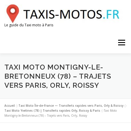
Aller
au
contenu
Le guide du Taxi moto à Paris
Menu
AÉROPORTS
GARES
ESPACE CHAUFFEUR
TAXI MOTO MONTIGNY-LE-
BRETONNEUX (78) – TRAJETS
VERS PARIS, ORLY, ROISSY
Accueil
»
Taxi Moto Île-de-France — Transferts rapides vers Paris, Orly & Roissy
»
Taxi Moto Yvelines (78) | Transferts rapides Orly, Roissy & Paris
»
Taxi Moto
Montigny-le-Bretonneux (78) – Trajets vers Paris, Orly, Roissy