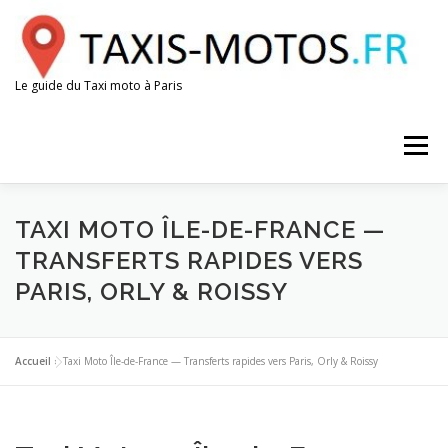
Aller
au
contenu
Le guide du Taxi moto à Paris
Menu
AÉROPORTS
GARES
ESPACE CHAUFFEUR
TAXI MOTO ÎLE-DE-FRANCE —
TRANSFERTS RAPIDES VERS
PARIS, ORLY & ROISSY
Accueil
»
Taxi Moto Île-de-France — Transferts rapides vers Paris, Orly & Roissy