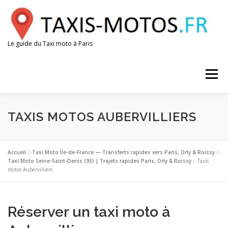
Aller
au
contenu
Le guide du Taxi moto à Paris
Menu
AÉROPORTS
GARES
ESPACE CHAUFFEUR
TAXIS MOTOS AUBERVILLIERS
Accueil
»
Taxi Moto Île-de-France — Transferts rapides vers Paris, Orly & Roissy
»
Taxi Moto Seine-Saint-Denis (93) | Trajets rapides Paris, Orly & Roissy
»
Taxis
motos Aubervilliers
Réserver un taxi moto à