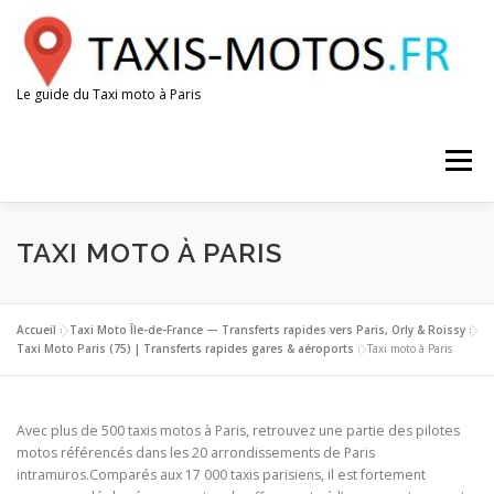
Aller
au
contenu
Le guide du Taxi moto à Paris
Menu
AÉROPORTS
GARES
ESPACE CHAUFFEUR
TAXI MOTO À PARIS
Accueil
»
Taxi Moto Île-de-France — Transferts rapides vers Paris, Orly & Roissy
»
Taxi Moto Paris (75) | Transferts rapides gares & aéroports
»
Taxi moto à Paris
Avec plus de 500 taxis motos à Paris, retrouvez une partie des pilotes
motos référencés dans les 20 arrondissements de Paris
intramuros.
Comparés aux 17 000 taxis parisiens, il est fortement