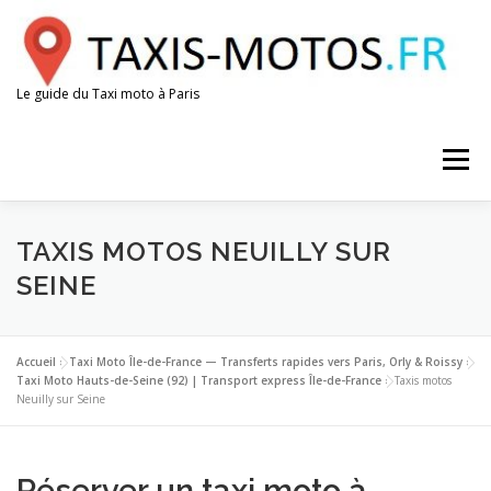
Aller
au
contenu
Le guide du Taxi moto à Paris
Menu
AÉROPORTS
GARES
ESPACE CHAUFFEUR
TAXIS MOTOS NEUILLY SUR
SEINE
Accueil
»
Taxi Moto Île-de-France — Transferts rapides vers Paris, Orly & Roissy
»
Taxi Moto Hauts-de-Seine (92) | Transport express Île-de-France
»
Taxis motos
Neuilly sur Seine
Réserver un taxi moto à