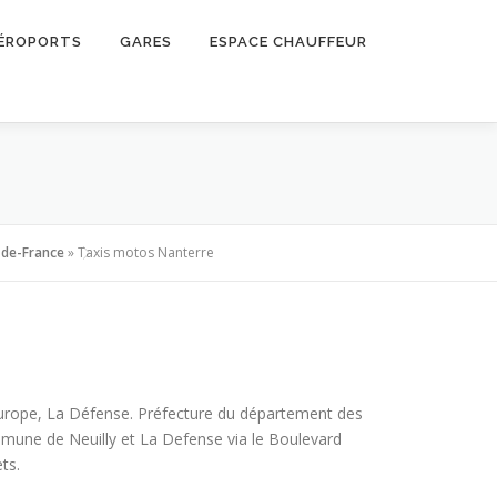
ÉROPORTS
GARES
ESPACE CHAUFFEUR
-de-France
»
Taxis motos Nanterre
d’Europe, La Défense. Préfecture du département des
ommune de Neuilly et La Defense via le Boulevard
ts.