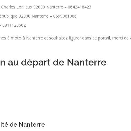
 Charles Lorilleux 92000 Nanterre – 0642418423
république 92000 Nanterre – 0699061006
 – 0811120662
s à moto à Nanterre et souhaitez figurer dans ce portail, merci de vo
n au départ de Nanterre
mité de Nanterre