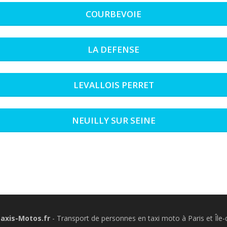
COURBEVOIE
LA DEFENSE
LEVALLOIS PERRET
NEUILLY SUR SEINE
axis-Motos.fr
- Transport de personnes en taxi moto à Paris et Île