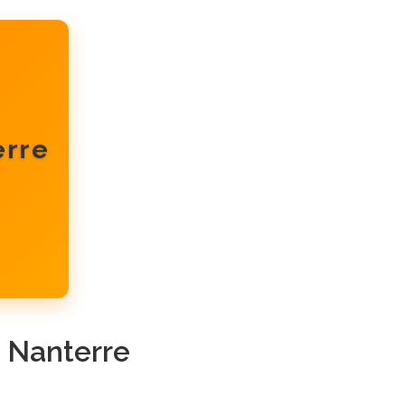
erre
à Nanterre