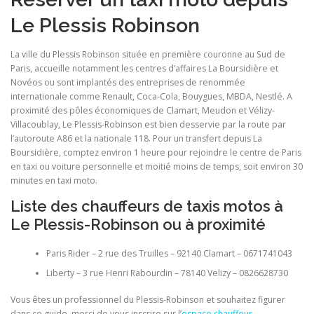
Le Plessis Robinson
La ville du Plessis Robinson située en première couronne au Sud de
Paris, accueille notamment les centres d’affaires La Boursidière et
Novéos ou sont implantés des entreprises de renommée
internationale comme Renault, Coca-Cola, Bouygues, MBDA, Nestlé. A
proximité des pôles économiques de Clamart, Meudon et Vélizy-
Villacoublay, Le Plessis-Robinson est bien desservie par la route par
l’autoroute A86 et la nationale 118. Pour un transfert depuis La
Boursidière, comptez environ 1 heure pour rejoindre le centre de Paris
en taxi ou voiture personnelle et moitié moins de temps, soit environ 30
minutes en taxi moto.
Liste des chauffeurs de taxis motos à
Le Plessis-Robinson ou à proximité
Paris Rider – 2 rue des Truilles – 92140 Clamart – 0671741043
Liberty – 3 rue Henri Rabourdin – 78140 Velizy – 0826628730
Vous êtes un professionnel du Plessis-Robinson et souhaitez figurer
dans ce guide, merci de vous inscrire sur l’
espace chauffeur
.