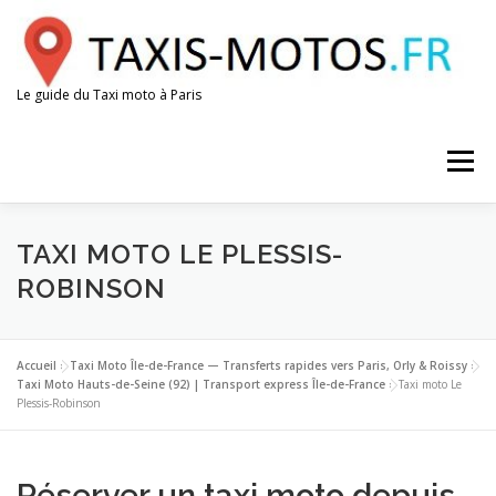
Aller
au
contenu
Le guide du Taxi moto à Paris
Menu
AÉROPORTS
GARES
ESPACE CHAUFFEUR
TAXI MOTO LE PLESSIS-
ROBINSON
Accueil
»
Taxi Moto Île-de-France — Transferts rapides vers Paris, Orly & Roissy
»
Taxi Moto Hauts-de-Seine (92) | Transport express Île-de-France
»
Taxi moto Le
Plessis-Robinson
Réserver un taxi moto depuis