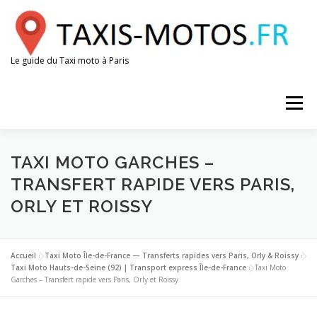
Aller
au
contenu
Le guide du Taxi moto à Paris
Menu
AÉROPORTS
GARES
ESPACE CHAUFFEUR
TAXI MOTO GARCHES –
TRANSFERT RAPIDE VERS PARIS,
ORLY ET ROISSY
Accueil
»
Taxi Moto Île-de-France — Transferts rapides vers Paris, Orly & Roissy
»
Taxi Moto Hauts-de-Seine (92) | Transport express Île-de-France
»
Taxi Moto
Garches – Transfert rapide vers Paris, Orly et Roissy